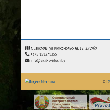
г. Свислочь, ул. Комсомольская, 12, 231969
+375 151371255
info@visit-svisloch.by
©
ГУ