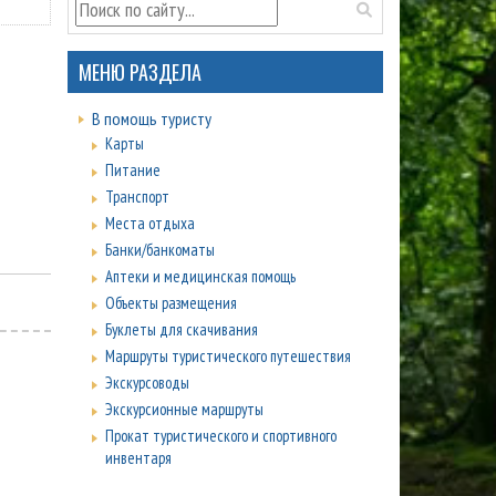
МЕНЮ РАЗДЕЛА
В помощь туристу
Карты
Питание
Транспорт
Места отдыха
Банки/банкоматы
Аптеки и медицинская помощь
Объекты размещения
Буклеты для скачивания
Маршруты туристического путешествия
Экскурсоводы
Экскурсионные маршруты
Прокат туристического и спортивного
инвентаря