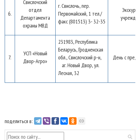
Свислочский
г. Свислочь, пер.
отдел
Экскурси
6.
Первомайский, 1 тел./
Департамента
учрежден
факс (801513) 3- 32-35
охраны МВД
231983, Республика
Беларусь, Гродненская
УСП «Новый
7.
обл., Свислочский р-н,
День с пред
Двор-Агро»
аг. Новый Двор, ул.
Лесная, 32
поделиться в: