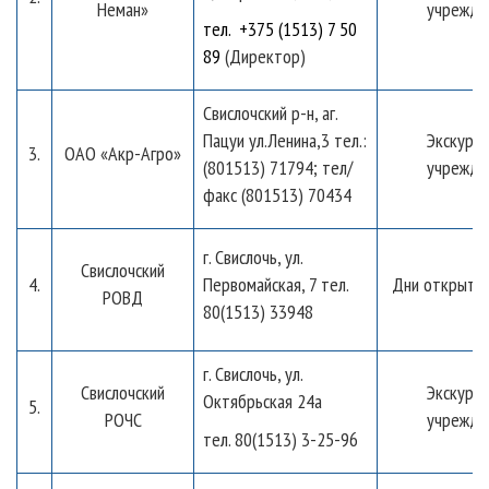
Неман»
учрежде
тел.
+375 (1513) 7 50
89
(Директор)
Свислочский р-н, аг.
Пацуи ул.Ленина,3 тел.:
Экскурси
3.
ОАО «Акр-Агро»
(801513) 71794; тел/
учрежде
факс (801513) 70434
г. Свислочь, ул.
Свислочский
4.
Первомайская, 7 тел.
Дни открыты
РОВД
80(1513) 33948
г. Свислочь, ул.
Свислочский
Экскурси
Октябрьская 24а
5.
РОЧС
учрежде
тел. 80(1513) 3-25-96