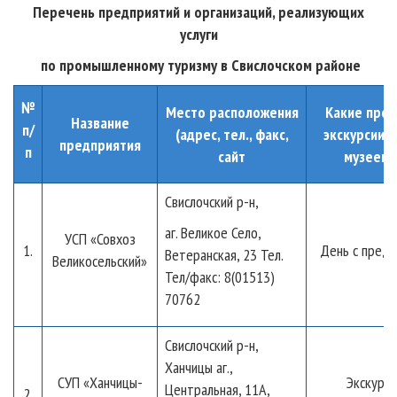
Перечень предприятий и организаций, реализующих
услуги
по промышленному туризму в Свислочском районе
№
Место расположения
Какие пров
Название
п/
(адрес, тел., факс,
экскурсии, 
предприятия
п
сайт
музеев и
Свислочский р-н,
аг. Великое Село,
УСП «Совхоз
1.
День с пред
Ветеранская, 23 Тел.
Великосельский»
Тел/факс: 8(01513)
70762
Свислочский р-н,
Ханчицы аг.,
СУП «Ханчицы-
Экскурси
Центральная, 11А,
2.